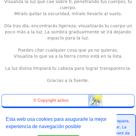
Visualiza la luz que cae sobre ti, penetrando tus cuerpos, tu
cuerpo.
Míralo quitar la oscuridad, míralo llevarlo al suelo.
Día tras día, encontrarás ligereza, visualizarás tu cuerpo un
poco más a la luz. La sombra gradualmente se irá dejando
espacio para la luz.
Puedes citar cualquier cosa que ya no quieras.
Visualiza lo que va a la tierra como está en la lista.
La luz divina limpiará tu cabeza para lograr transparencia.
Gracias a la fuente.
© Copyright activo
Esta web usa cookies para asugurarle la mejor
Pasó por aquí :
Pusignan, Meyzieu, Lyon, Villeurbanne, Beaurepaire,
experiencia de navegación posible
Lille, Nantes, Toulouse, Paris, Marseille, Toulon, La Valette du Var, La
Garde, Vénissieux, Saint Fons, Saint Estève, Baixas, Saint Laurent de